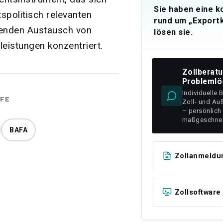
Sie haben eine 
tspolitisch relevanten
rund um „Exportk
enden Austausch von
lösen sie.
eistungen konzentriert.
Zollberat
Problemlö
Individuelle 
FE
Zoll- und Au
– persönlich
maßgeschnei
BAFA
Zollanmeldu
Zollsoftware