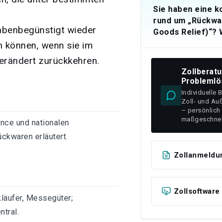
Sie haben eine 
rund um „Rückwa
abenbegünstigt wieder
Goods Relief)“? W
n können, wenn sie im
erändert zurückkehren.
Zollberat
Problemlö
Individuelle 
Zoll- und Au
– persönlich
maßgeschnei
nce und nationalen
ckwaren erläutert.
Zollanmeldu
Zollsoftware
kläufer, Messegüter;
tral.