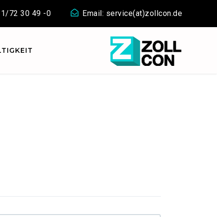
911/72 30 49 -0
Email: service(at)zollcon.de
TIGKEIT