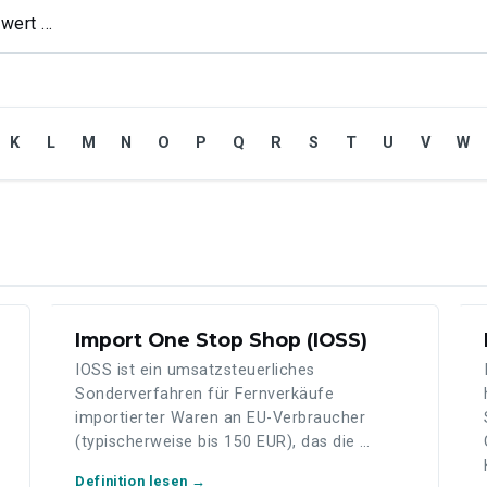
K
L
M
N
O
P
Q
R
S
T
U
V
W
Import One Stop Shop (IOSS)
IOSS ist ein umsatzsteuerliches
Sonderverfahren für Fernverkäufe
importierter Waren an EU-Verbraucher
(typischerweise bis 150 EUR), das die …
Definition lesen →