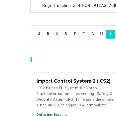
Begriff
suchen
A
B
C
D
E
F
G
H
I
I
Import Control System 2 (ICS2)
ICS2 ist das EU-System für Vorab-
Frachtinformationen; es verlangt Safety-&-
Security-Daten (ENS) für Waren, die in oder
durch die EU gelangen, und ermöglicht …
Definition lesen →