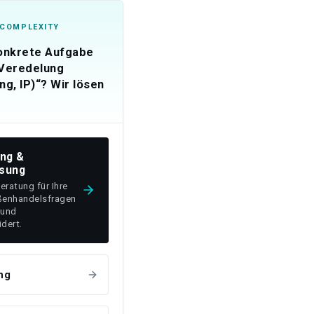
 COMPLEXITY
konkrete Aufgabe
 Veredelung
ng, IP)“? Wir lösen
ung &
sung
Beratung für Ihre
ßenhandelsfragen
 und
dert.
ng