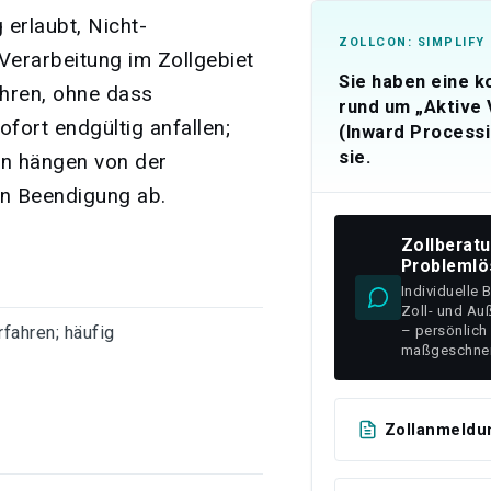
 erlaubt, Nicht-
ZOLLCON: SIMPLIFY
Verarbeitung im Zollgebiet
Sie haben eine 
ühren, ohne dass
rund um „Aktive
fort endgültig anfallen;
(Inward Processi
sie.
n hängen von der
 Beendigung ab.
Zollberat
Problemlö
Individuelle 
Zoll- und Au
– persönlich
fahren; häufig
maßgeschnei
Zollanmeldu