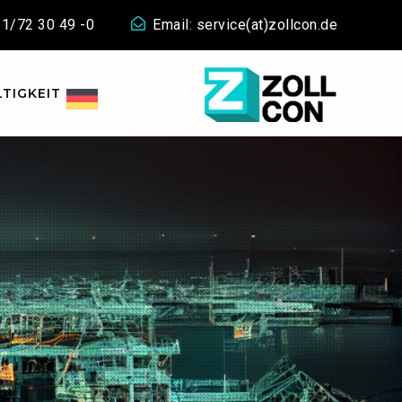
911/72 30 49 -0
Email: service(at)zollcon.de
TIGKEIT