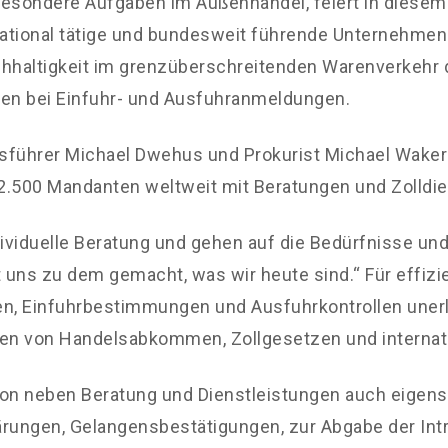
besondere Aufgaben im Außenhandel, feiert in diesem 
rnational tätige und bundesweit führende Unternehmen
haltigkeit im grenzüberschreitenden Warenverkehr d
gen bei Einfuhr- und Ausfuhranmeldungen.
tsführer Michael Dwehus und Prokurist Michael Waker
s 2.500 Mandanten weltweit mit Beratungen und Zolldi
ividuelle Beratung und gehen auf die Bedürfnisse un
 uns zu dem gemacht, was wir heute sind.“ Für effizi
ten, Einfuhrbestimmungen und Ausfuhrkontrollen uner
en von Handelsabkommen, Zollgesetzen und internatio
lcon neben Beratung und Dienstleistungen auch eigen
lärungen, Gelangensbestätigungen, zur Abgabe der I