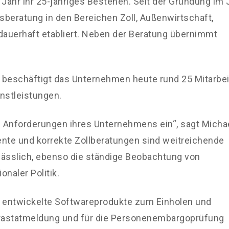
Jahr ihr 25-jähriges Bestehen. Seit der Gründung im 
sberatung in den Bereichen Zoll, Außenwirtschaft,
auerhaft etabliert. Neben der Beratung übernimmt
 beschäftigt das Unternehmen heute rund 25 Mitarbei
enstleistungen.
d Anforderungen ihres Unternehmens ein“, sagt Micha
ente und korrekte Zollberatungen sind weitreichende
lässlich, ebenso die ständige Beobachtung von
naler Politik.
s entwickelte Softwareprodukte zum Einholen und
ntrastatmeldung und für die Personenembargoprüfung